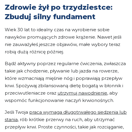
Zdrowie żył po trzydziestce:
Zbuduj silny fundament
Wiek 30 lat to idealny czas na wyrobienie sobie
nawyków promujących zdrowe krążenie. Nawet jeśli
nie zauważyłeś jeszcze objawów, małe wybory teraz
robią dużą różnicę później.
Bądź aktywny poprzez regularne ćwiczenia, zwłaszcza
takie jak chodzenie, pływanie lub jazda na rowerze,
które wzmacniają mięśnie nóg i poprawiają przepływ
krwi. Spożywaj zbilansowaną dietę bogatą w błonnik i
przeciwutleniacze oraz
utrzymuj nawodnienie
, aby
wspomóc funkcjonowanie naczyń krwionośnych.
Jeśli Twoja
praca wymaga długotrwałego siedzenia lub
stania
, rób krótkie przerwy na ruch, aby utrzymać
przepływ krwi. Proste czynności, takie jak rozciąganie,