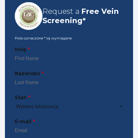
Request a
Free Vein
Screening*
Pola oznaczone
*
są wymagane
Imię
*
Nazwisko
*
Stan
*
E-mail
*