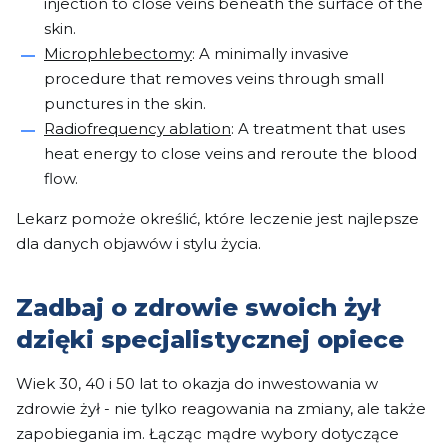
injection to close veins beneath the surface of the
skin.
Microphlebectomy
: A minimally invasive
procedure that removes veins through small
punctures in the skin.
Radiofrequency ablation
: A treatment that uses
heat energy to close veins and reroute the blood
flow.
Lekarz pomoże określić, które leczenie jest najlepsze
dla danych objawów i stylu życia.
Zadbaj o zdrowie swoich żył
dzięki specjalistycznej opiece
Wiek 30, 40 i 50 lat to okazja do inwestowania w
zdrowie żył - nie tylko reagowania na zmiany, ale także
zapobiegania im. Łącząc mądre wybory dotyczące