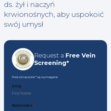
ds. żył i naczyń
krwionośnych, aby uspokoić
swój umysł
Request a
Free Vein
Screening*
Pola oznaczone
*
są wymagane
Imię
*
Nazwisko
*