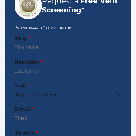
Request a
Free Vein
Screening*
Pola oznaczone
*
są wymagane
Imię
*
Nazwisko
*
Stan
*
E-mail
*
Telefon
*