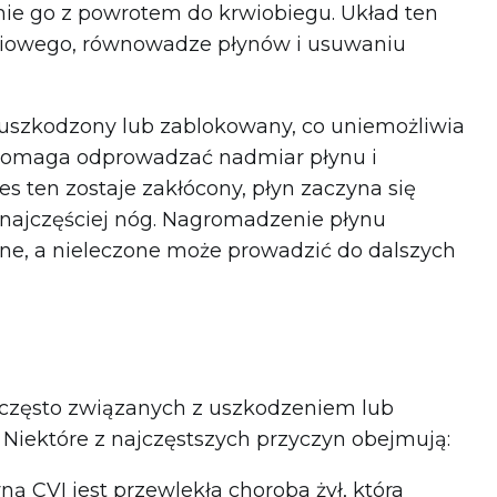
nie go z powrotem do krwiobiegu. Układ ten
ciowego, równowadze płynów i usuwaniu
t uszkodzony lub zablokowany, co uniemożliwia
 pomaga odprowadzać nadmiar płynu i
es ten zostaje zakłócony, płyn zaczyna się
najczęściej nóg. Nagromadzenie płynu
e, a nieleczone może prowadzić do dalszych
 często związanych z uszkodzeniem lub
iektóre z najczęstszych przyczyn obejmują:
ą CVI jest przewlekła choroba żył, która