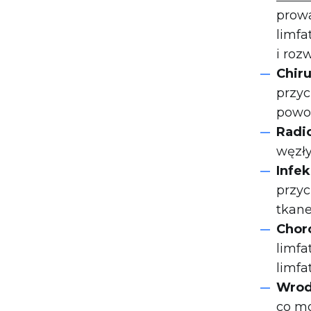
prowa
limfa
i roz
Chiru
przyc
powod
Radi
węzły
Infek
przyc
tkane
Chor
limfa
limfa
Wrod
co mo