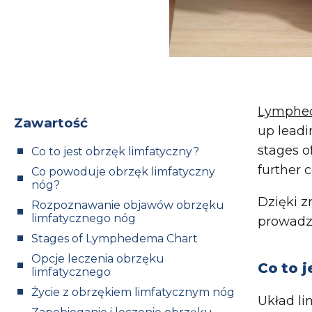
Lymphe
Zawartość
up leadi
stages o
Co to jest obrzęk limfatyczny?
further 
Co powoduje obrzęk limfatyczny
nóg?
Dzięki z
Rozpoznawanie objawów obrzęku
limfatycznego nóg
prowadzi
Stages of Lymphedema Chart
Opcje leczenia obrzęku
Co to j
limfatycznego
Życie z obrzękiem limfatycznym nóg
Układ li