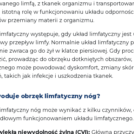
wanego limfą, z tkanek organizmu i transportowa
 istotną rolę w funkcjonowaniu układu odpornoś
ów przemiany materii z organizmu.
imfatyczny występuje, gdy układ limfatyczny jes
wy przepływ limfy. Normalnie układ limfatyczny
nie zwraca go do żył w klatce piersiowej. Gdy proc
ć, prowadząc do obrzęku dotkniętych obszarów, 
cznego może powodować dyskomfort, zmiany skórn
, takich jak infekcje i uszkodzenia tkanek.
oduje obrzęk limfatyczny nóg?
imfatyczny nóg może wynikać z kilku czynników,
dłowym funkcjonowaniem układu limfatycznego. N
wlekła niewydolność żylna
(CVI):
Główną przyczyn