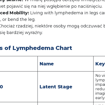
et pojawić się na niej wgłębienie po naciśnięciu.
ced Mobility:
Living with lymphedema in legs ca
, or bend the leg.
Chociaż rzadziej, niektóre osoby mogą odczuwać b
 się bardziej wyraźny.
s of Lymphedema Chart
Name
Key
No vi
lymph
impai
 0
Latent Stage
redu
imag
early