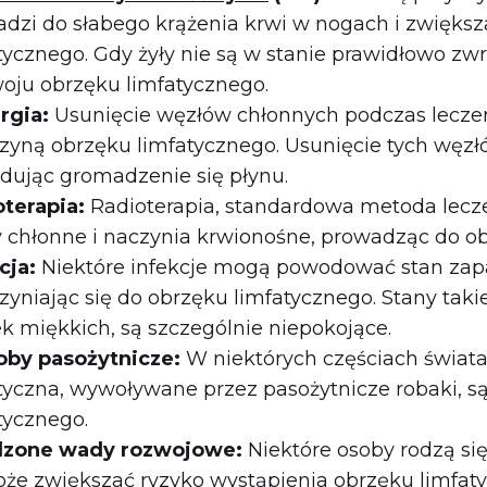
dzi do słabego krążenia krwi w nogach i zwiększ
tycznego. Gdy żyły nie są w stanie prawidłowo zwr
woju obrzęku limfatycznego.
rgia:
Usunięcie węzłów chłonnych podczas leczenia
zyną obrzęku limfatycznego. Usunięcie tych węzł
ując gromadzenie się płynu.
oterapia:
Radioterapia, standardowa metoda lec
 chłonne i naczynia krwionośne, prowadząc do ob
cja:
Niektóre infekcje mogą powodować stan zapa
zyniając się do obrzęku limfatycznego. Stany takie
k miękkich, są szczególnie niepokojące.
oby pasożytnicze:
W niektórych częściach świata i
tyczna, wywoływane przez pasożytnicze robaki, 
tycznego.
zone wady rozwojowe:
Niektóre osoby rodzą s
że zwiększać ryzyko wystąpienia obrzęku limfaty