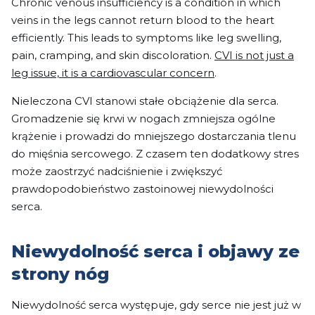
Chronic venous insufficiency is a condition in which
veins in the legs cannot return blood to the heart
efficiently. This leads to symptoms like leg swelling,
pain, cramping, and skin discoloration.
CVI is not just a
leg issue, it is a cardiovascular concern
.
Nieleczona CVI stanowi stałe obciążenie dla serca.
Gromadzenie się krwi w nogach zmniejsza ogólne
krążenie i prowadzi do mniejszego dostarczania tlenu
do mięśnia sercowego. Z czasem ten dodatkowy stres
może zaostrzyć nadciśnienie i zwiększyć
prawdopodobieństwo zastoinowej niewydolności
serca.
Niewydolność serca i objawy ze
strony nóg
Niewydolność serca występuje, gdy serce nie jest już w