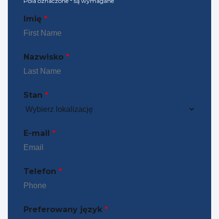
Pola oznaczone
*
są wymagane
Imię
*
Nazwisko
*
Stan
*
E-mail
*
Telefon
*
Preferowany język
*