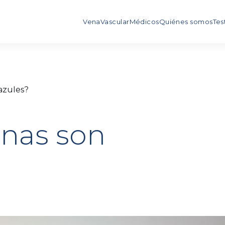
Vena
Vascular
Médicos
Quiénes somos
Tes
azules?
enas son