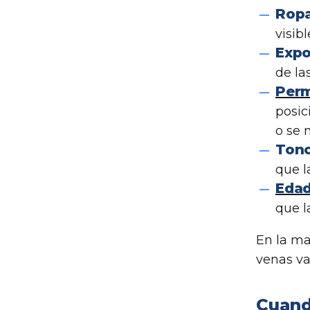
Ropa
visibl
Expo
de la
Perm
posic
o se 
Tono
que l
Eda
que l
En la ma
venas va
Cuand