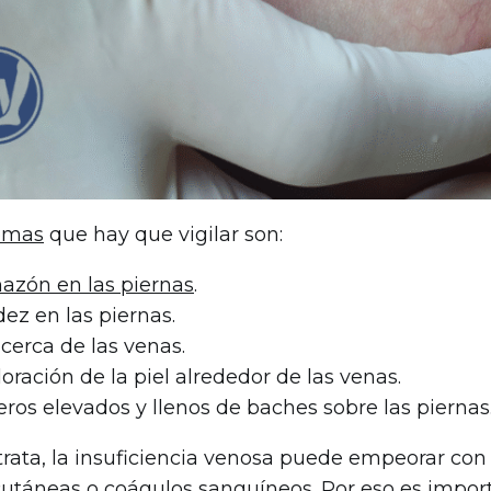
omas
que hay que vigilar son:
azón en las piernas
.
ez en las piernas.
 cerca de las venas.
oración de la piel alrededor de las venas.
ros elevados y llenos de baches sobre las piernas
 trata, la insuficiencia venosa puede empeorar c
cutáneas o coágulos sanguíneos
. Por eso es impor