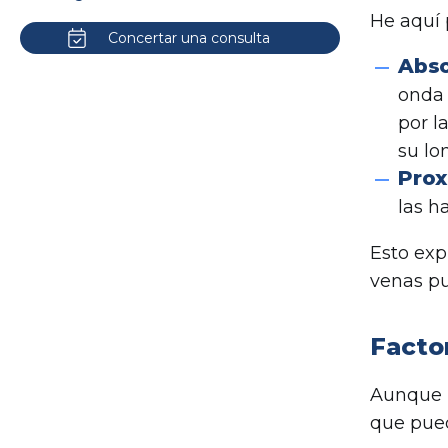
He aquí 
Concertar una consulta
Abso
onda 
por l
su lo
Prox
las h
Esto exp
venas pu
Factor
Aunque l
que pue