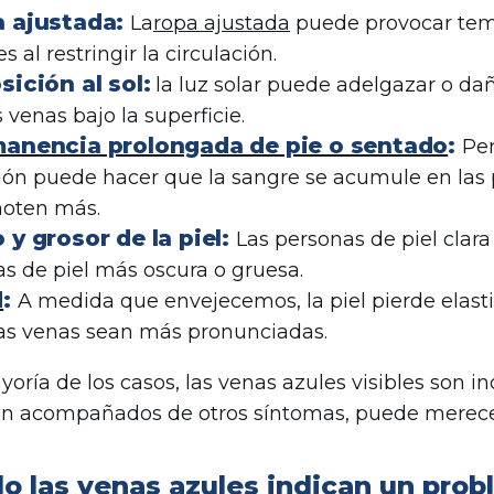
 ajustada:
La
ropa ajustada
puede provocar tem
es al restringir la circulación.
sición al sol:
la luz solar puede adelgazar o dañ
s venas bajo la superficie.
anencia prolongada de pie o sentado
:
Pe
ión puede hacer que la sangre se acumule en las
noten más.
 y grosor de la piel:
Las personas de piel clar
as de piel más oscura o gruesa.
d
:
A medida que envejecemos, la piel pierde elasti
as venas sean más pronunciadas.
yoría de los casos, las venas azules visibles son i
n acompañados de otros síntomas, puede merecer
o las venas azules indican un pro