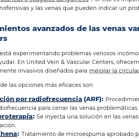
 inofensivas y las venas que pueden indicar un pr
mientos avanzados de las venas var
rs
 está experimentando problemas venosos incómodos
udar. En United Vein & Vascular Centers, ofrec
ente invasivos diseñados para
mejorar la circula
de las opciones más eficaces son:
ción por radiofrecuencia
(ARF):
Procedimien
diofrecuencia para cerrar las venas problemáticas.
eroterapia
:
Se inyecta una solución en las venas
lación.
thena
:
Tratamiento de microespuma aprobado por 