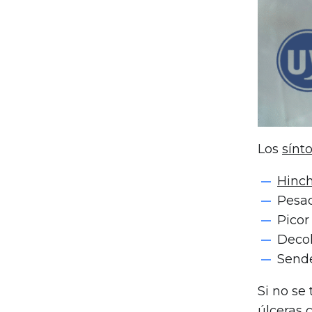
Los
sínt
Hinch
Pesad
Picor
Decol
Sende
Si no se
úlceras 