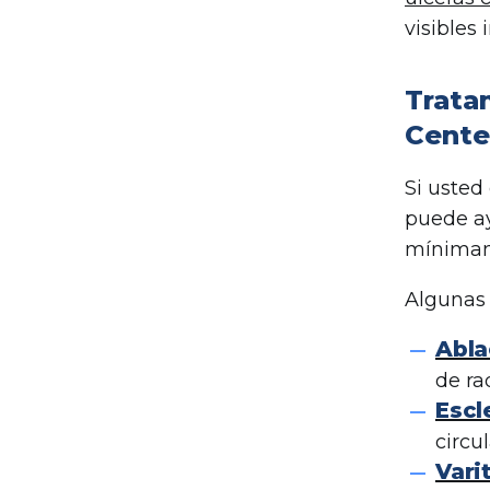
visibles
Trata
Cente
Si usted
puede ay
mínimam
Algunas 
Abla
de ra
Escl
circu
Vari