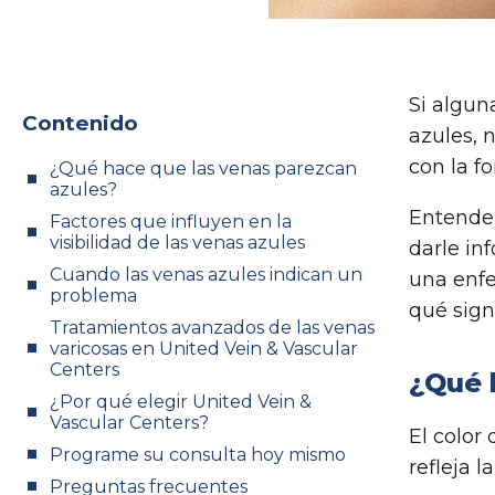
Si algun
Contenido
azules, 
con la f
¿Qué hace que las venas parezcan
azules?
Entender
Factores que influyen en la
visibilidad de las venas azules
darle in
Cuando las venas azules indican un
una enfe
problema
qué sign
Tratamientos avanzados de las venas
varicosas en United Vein & Vascular
Centers
¿Qué 
¿Por qué elegir United Vein &
Vascular Centers?
El color
Programe su consulta hoy mismo
refleja la
Preguntas frecuentes