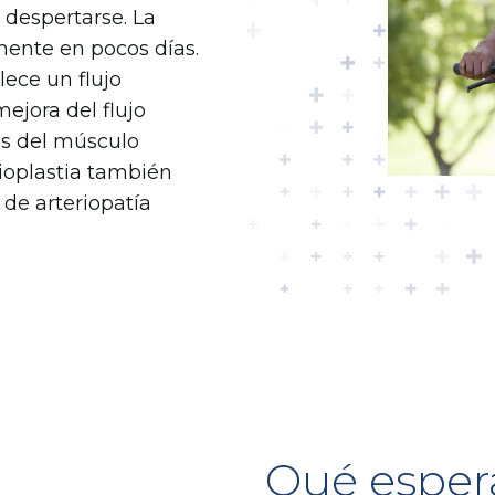
despertarse. La
mente en pocos días.
lece un flujo
ejora del flujo
es del músculo
gioplastia también
de arteriopatía
Qué esper