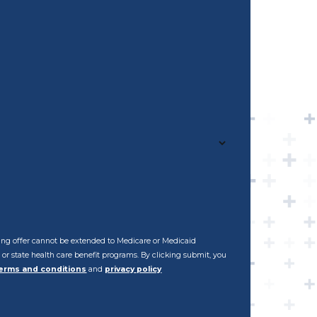
ening offer cannot be extended to Medicare or Medicaid
al or state health care benefit programs. By clicking submit, you
erms and conditions
and
privacy policy