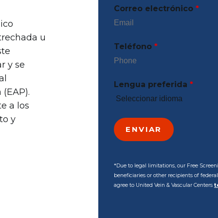
Correo electrónico
*
ico
trechada u
Teléfono
*
ste
r y se
al
Lengua preferida
*
 (EAP).
e a los
to y
*Due to legal limitations, our Free Scre
beneficiaries or other recipients of feder
agree to United Vein & Vascular Centers
t