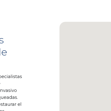
s
de
ecialistas
e
nvasivo
oqueadas.
staurar el