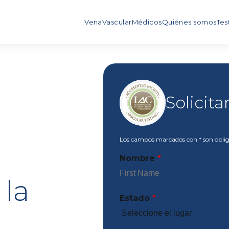
Vena
Vascular
Médicos
Quiénes somos
Tes
Solicit
Los campos marcados con
*
son oblig
Nombre
*
 la
Estado
*