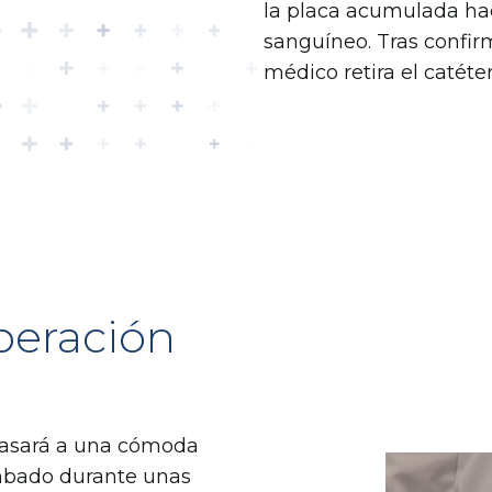
la placa acumulada haci
sanguíneo. Tras confirm
médico retira el catéter
peración
 pasará a una cómoda
mbado durante unas