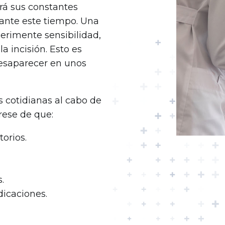
rá sus constantes
rante este tiempo. Una
perimente sensibilidad,
a incisión. Esto es
desaparecer en unos
 cotidianas al cabo de
rese de que:
orios.
.
dicaciones.