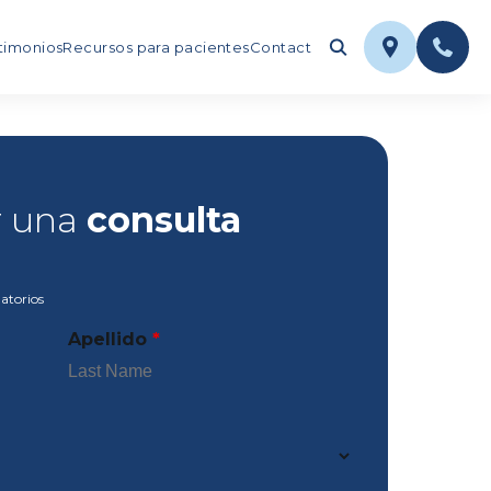
timonios
Recursos para pacientes
Contact
ar una
consulta
atorios
Apellido
*