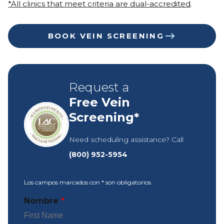
*All clinics that meet criteria are dual-accredited
.
BOOK VEIN SCREENING
Request a
Free Vein
Screening*
Need scheduling assistance? Call
(800) 952-5954
Los campos marcados con
*
son obligatorios
Nombre
*