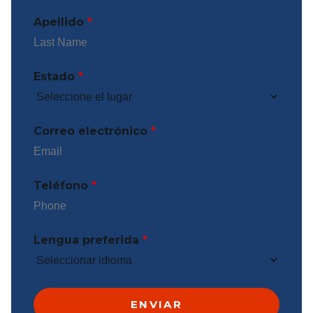
Apellido
*
Estado
*
Correo electrónico
*
Teléfono
*
Lengua preferida
*