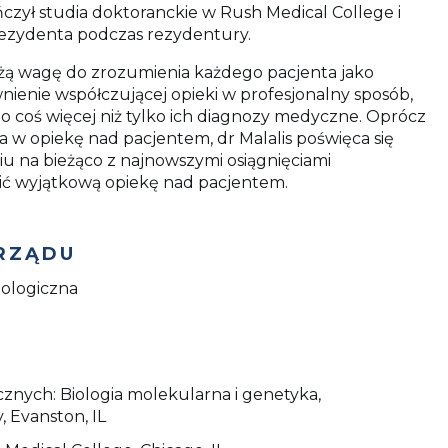
ńczył studia doktoranckie w Rush Medical College i
rezydenta podczas rezydentury.
użą wagę do zrozumienia każdego pacjenta jako
nienie współczującej opieki w profesjonalny sposób,
 to coś więcej niż tylko ich diagnozy medyczne. Oprócz
 w opiekę nad pacjentem, dr Malalis poświęca się
ciu na bieżąco z najnowszymi osiągnięciami
ć wyjątkową opiekę nad pacjentem.
ARZĄDU
ologiczna
icznych: Biologia molekularna i genetyka,
, Evanston, IL