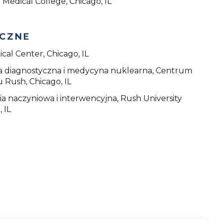
edical College, Chicago, IL
YCZNE
cal Center, Chicago, IL
ia diagnostyczna i medycyna nuklearna, Centrum
Rush, Chicago, IL
ia naczyniowa i interwencyjna, Rush University
 IL