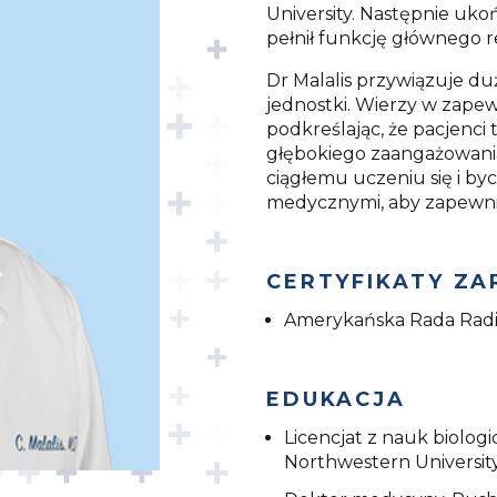
University. Następnie uko
pełnił funkcję głównego 
Dr Malalis przywiązuje d
jednostki. Wierzy w zapew
podkreślając, że pacjenci
głębokiego zaangażowania
ciągłemu uczeniu się i by
medycznymi, aby zapewni
CERTYFIKATY Z
Amerykańska Rada Radi
EDUKACJA
Licencjat z nauk biolog
Northwestern University