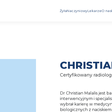
Żyła
Naczyniowy
Lekarze
O nas
CHRISTIA
Certyfikowany radiolog 
Dr Christian Malalis jest
interwencyjnym i specjali
wybrał karierę w medycyni
biologicznych z naciskie