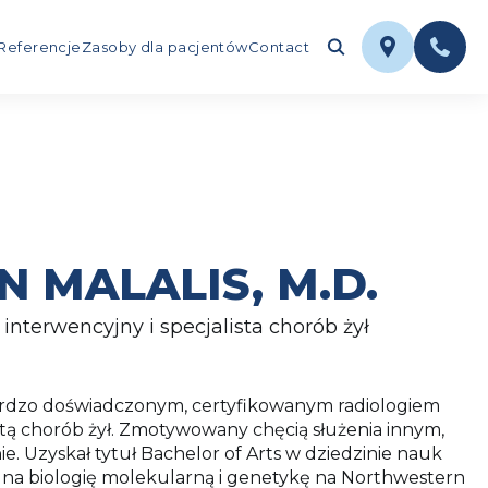
Referencje
Zasoby dla pacjentów
Contact
N MALALIS, M.D.
interwencyjny i specjalista chorób żył
 bardzo doświadczonym, certyfikowanym radiologiem
stą chorób żył. Zmotywowany chęcią służenia innym,
e. Uzyskał tytuł Bachelor of Arts w dziedzinie nauk
m na biologię molekularną i genetykę na Northwestern