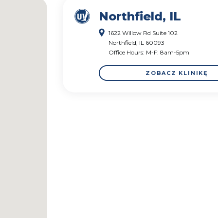
Northfield, IL
1622 Willow Rd Suite 102
Northfield, IL 60093
Office Hours: M-F: 8am-5pm
ZOBACZ KLINIKĘ