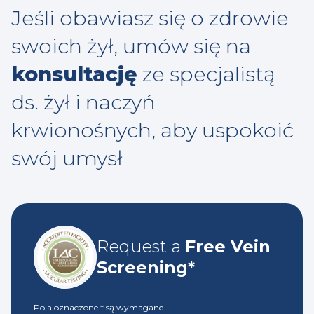
Jeśli obawiasz się o zdrowie
swoich żył, umów się na
konsultację
ze specjalistą
ds. żył i naczyń
krwionośnych, aby uspokoić
swój umysł
Request a
Free Vein
Screening*
Pola oznaczone
*
są wymagane