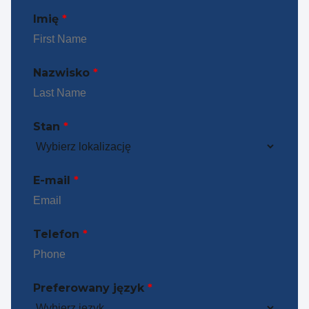
Imię
*
Nazwisko
*
Stan
*
E-mail
*
Telefon
*
Preferowany język
*