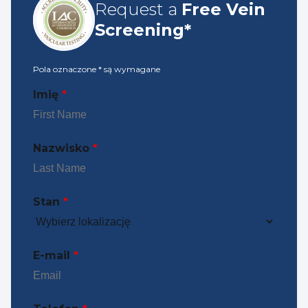
Request a
Free Vein
Screening*
Pola oznaczone
*
są wymagane
Imię
*
Nazwisko
*
Stan
*
E-mail
*