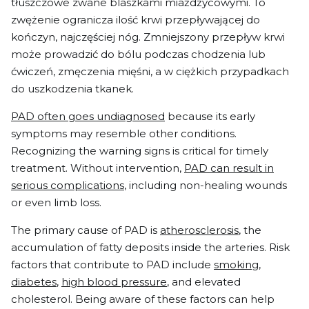
tłuszczowe zwane blaszkami miażdżycowymi. To
zwężenie ogranicza ilość krwi przepływającej do
kończyn, najczęściej nóg. Zmniejszony przepływ krwi
może prowadzić do bólu podczas chodzenia lub
ćwiczeń, zmęczenia mięśni, a w ciężkich przypadkach
do uszkodzenia tkanek.
PAD often goes undiagnosed
because its early
symptoms may resemble other conditions.
Recognizing the warning signs is critical for timely
treatment. Without intervention,
PAD can result in
serious complications
, including non-healing wounds
or even limb loss.
The primary cause of PAD is
atherosclerosis
, the
accumulation of fatty deposits inside the arteries. Risk
factors that contribute to PAD include
smoking
,
diabetes
,
high blood pressure
, and elevated
cholesterol. Being aware of these factors can help