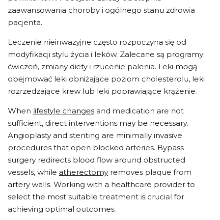
zaawansowania choroby i ogólnego stanu zdrowia
pacjenta.
Leczenie nieinwazyjne często rozpoczyna się od
modyfikacji stylu życia i leków. Zalecane są programy
ćwiczeń, zmiany diety i rzucenie palenia. Leki mogą
obejmować leki obniżające poziom cholesterolu, leki
rozrzedzające krew lub leki poprawiające krążenie.
When
lifestyle changes
and medication are not
sufficient, direct interventions may be necessary.
Angioplasty and stenting are minimally invasive
procedures that open blocked arteries. Bypass
surgery redirects blood flow around obstructed
vessels, while
atherectomy
removes plaque from
artery walls. Working with a healthcare provider to
select the most suitable treatment is crucial for
achieving optimal outcomes.