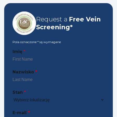
Request a
Free Vein
Screening*
Pola oznaczone
*
są wymagane
Imię
*
Nazwisko
*
Stan
*
E-mail
*