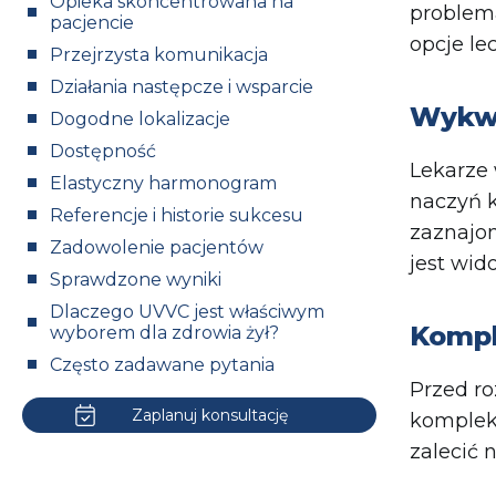
Opieka skoncentrowana na
problema
pacjencie
opcje le
Przejrzysta komunikacja
Działania następcze i wsparcie
Wykwa
Dogodne lokalizacje
Dostępność
Lekarze 
Elastyczny harmonogram
naczyń k
Referencje i historie sukcesu
zaznajo
Zadowolenie pacjentów
jest wid
Sprawdzone wyniki
Dlaczego UVVC jest właściwym
Kompl
wyborem dla zdrowia żył?
Często zadawane pytania
Przed ro
Zaplanuj konsultację
komplek
zalecić 