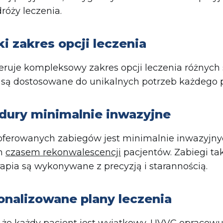
dróży leczenia.
i zakres opcji leczenia
ruje kompleksowy zakres opcji leczenia różnych s
 są dostosowane do unikalnych potrzeb każdego 
dury minimalnie inwazyjne
oferowanych zabiegów jest minimalnie inwazyjny
m
czasem rekonwalescencji
pacjentów. Zabiegi tak
rapia są wykonywane z precyzją i starannością.
onalizowane plany leczenia
 że każdy pacjent jest wyjątkowy, UVVC opracowu