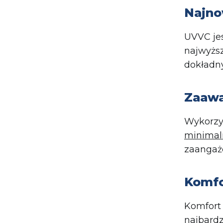
Najno
UVVC je
najwyższ
dokładny
Zaawa
Wykorzys
minimaln
zaangaż
Komfo
Komfort 
najbardz