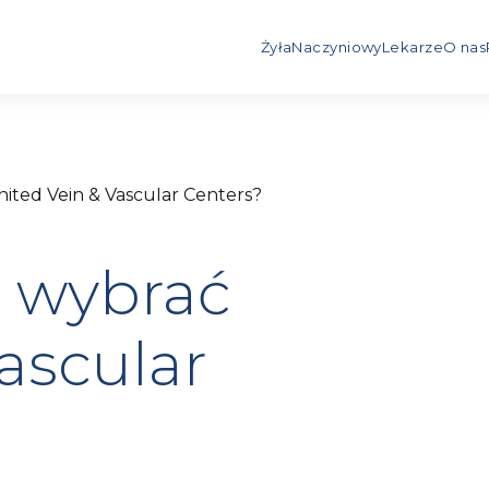
Żyła
Naczyniowy
Lekarze
O nas
ited Vein & Vascular Centers?
 wybrać
ascular