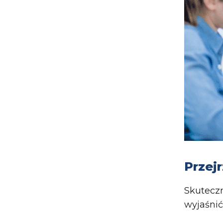
Przej
Skuteczn
wyjaśnić