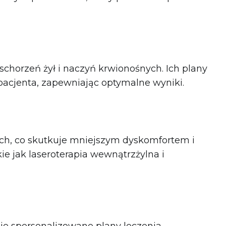
chorzeń żył i naczyń krwionośnych. Ich plany
pacjenta, zapewniając optymalne wyniki.
ch, co skutkuje mniejszym dyskomfortem i
ie jak laseroterapia wewnątrzżylna i
je spersonalizowane plany leczenia.