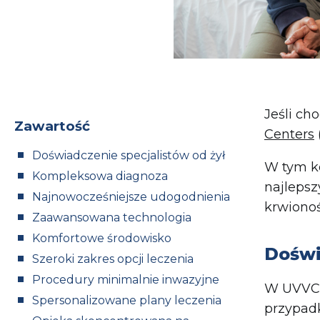
Jeśli ch
Zawartość
Centers
Doświadczenie specjalistów od żył
W tym k
Kompleksowa diagnoza
najleps
Najnowocześniejsze udogodnienia
krwiono
Zaawansowana technologia
Komfortowe środowisko
Doświ
Szeroki zakres opcji leczenia
Procedury minimalnie inwazyjne
W UVVC
Spersonalizowane plany leczenia
przypad