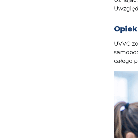
Uwzględn
Opiek
UVVC zob
samopocz
całego p