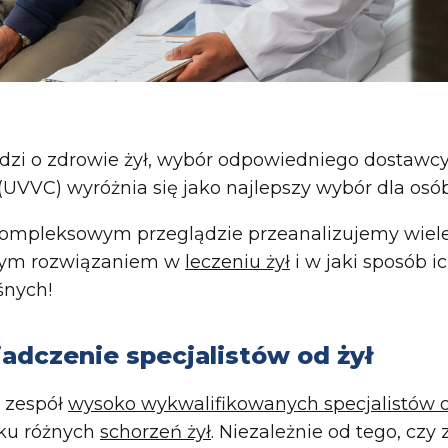
odzi o zdrowie żył, wybór odpowiedniego dostawcy
(UVVC) wyróżnia się jako najlepszy wybór dla osób
ompleksowym przeglądzie przeanalizujemy wiel
zym rozwiązaniem w
leczeniu żył
i w jaki sposób 
śnych!
adczenie specjalistów od żył
 zespół
wysoko wykwalifikowanych specjalistów o
ku różnych
schorzeń żył
. Niezależnie od tego, cz