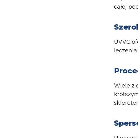
całej po
Szerok
UVVC ofe
leczenia
Proce
Wiele z 
krótszy
sklerote
Spers
Uznając,