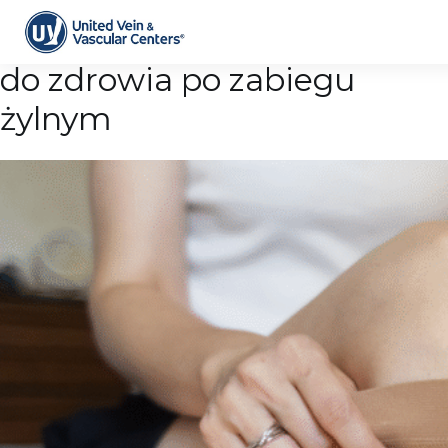
Archiwum tagów: powrót
do zdrowia po zabiegu
żylnym